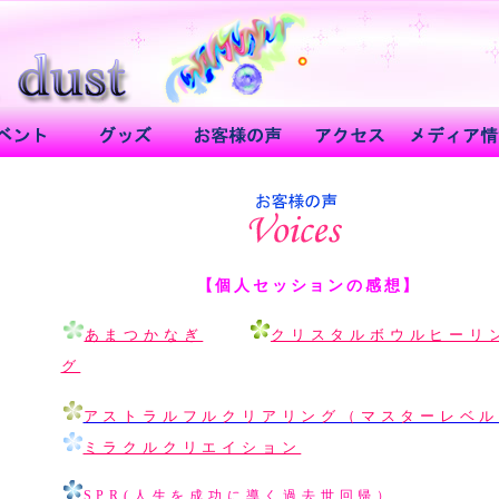
【個人セッションの感想】
あまつかなぎ
クリスタルボウルヒーリ
グ
アストラルフルクリアリング（マスターレベ
ミラクルクリエイション
SPR(人生を成功に導く過去世回帰）